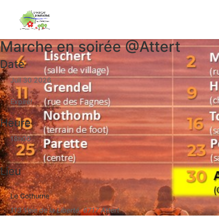
Marche en soirée @Attert
Date
Juil 30 2026
Expiré!
Heure
18h00
Lieu
Le Cothurne
113 Voie de la Liberté, 6717 Attert